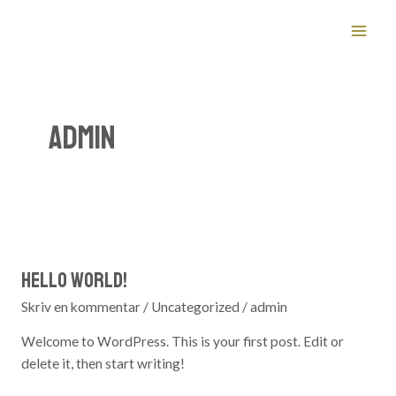
Gå
MA
til
ME
indholdet
admin
Hello world!
Hello
world!
Skriv en kommentar
/
Uncategorized
/
admin
Welcome to WordPress. This is your first post. Edit or
delete it, then start writing!